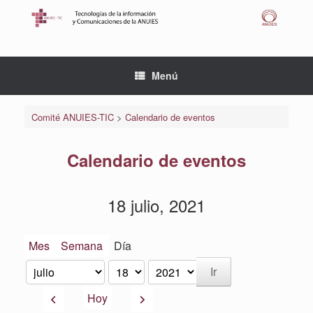
Saltar
al
contenido
Menú
Comité ANUIES-TIC
>
Calendario de eventos
Calendario de eventos
18 julio, 2021
Mes
Semana
Día
Mes
Día
Año
Anterior
Siguiente
Hoy