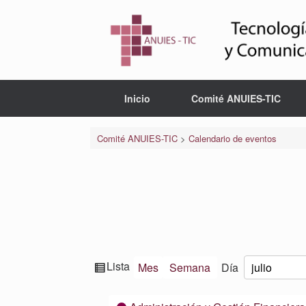
Saltar
al
contenido
Inicio
Comité ANUIES-TIC
Comité ANUIES-TIC
>
Calendario de eventos
Ver
Lista
Mes
Semana
Día
Mes
Día
Año
como
Categorías