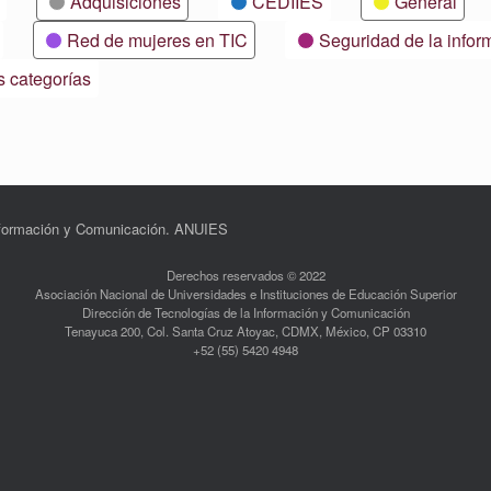
Adquisiciones
CEDIIES
General
Red de mujeres en TIC
Seguridad de la infor
s categorías
Información y Comunicación. ANUIES
Derechos reservados © 2022
Asociación Nacional de Universidades e Instituciones de Educación Superior
Dirección de Tecnologías de la Información y Comunicación
Tenayuca 200, Col. Santa Cruz Atoyac, CDMX, México, CP 03310
+52 (55) 5420 4948