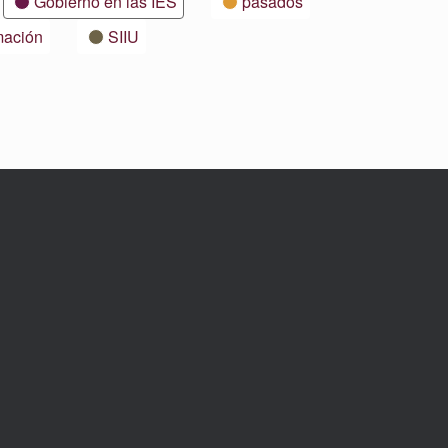
Gobierno en las IES
pasados
mación
SIIU