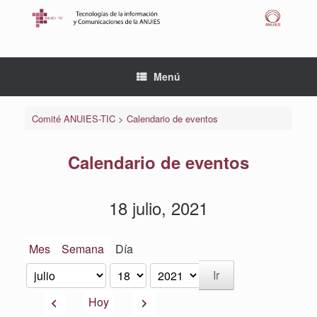
Saltar
al
contenido
Menú
Comité ANUIES-TIC
>
Calendario de eventos
Calendario de eventos
18 julio, 2021
Mes
Semana
Día
Mes
Día
Año
Anterior
Siguiente
Hoy