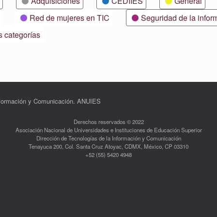
Adquisiciones
CEDIIES
General
Red de mujeres en TIC
Seguridad de la infor
s categorías
Información y Comunicación. ANUIES
Derechos reservados © 2022
Asociación Nacional de Universidades e Instituciones de Educación Superior
Dirección de Tecnologías de la Información y Comunicación
Tenayuca 200, Col. Santa Cruz Atoyac, CDMX, México, CP 03310
+52 (55) 5420 4948