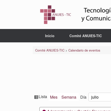
Saltar
al
contenido
Inicio
Comité ANUIES-TIC
Comité ANUIES-TIC
>
Calendario de eventos
Ver
Lista
Mes
Semana
Día
Mes
Día
Año
como
Categorías