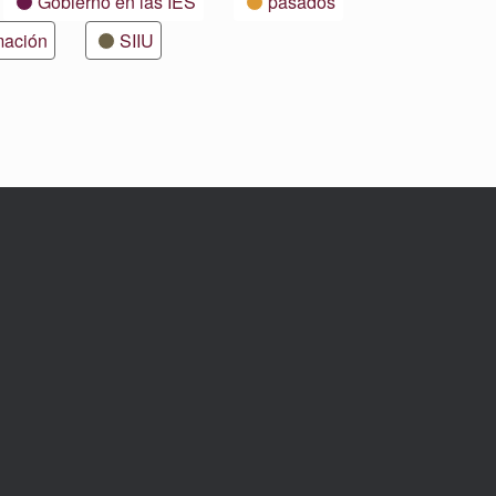
Gobierno en las IES
pasados
mación
SIIU