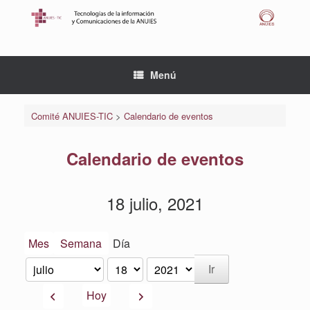
Saltar
al
contenido
Menú
Comité ANUIES-TIC
>
Calendario de eventos
Calendario de eventos
18 julio, 2021
Mes
Semana
Día
Mes
Día
Año
Anterior
Siguiente
Hoy