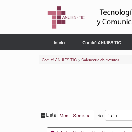
Saltar
al
contenido
Inicio
Comité ANUIES-TIC
Comité ANUIES-TIC
>
Calendario de eventos
Ver
Lista
Mes
Semana
Día
Mes
Día
Año
como
Categorías