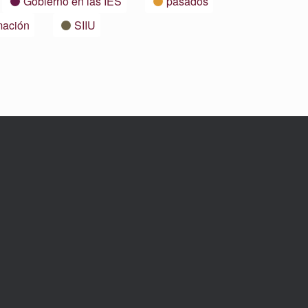
Gobierno en las IES
pasados
mación
SIIU