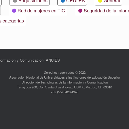
Adquisiciones
CEDIIES
General
Red de mujeres en TIC
Seguridad de la infor
s categorías
Información y Comunicación. ANUIES
Derechos reservados © 2022
Asociación Nacional de Universidades e Instituciones de Educación Superior
Dirección de Tecnologías de la Información y Comunicación
Tenayuca 200, Col. Santa Cruz Atoyac, CDMX, México, CP 03310
+52 (55) 5420 4948