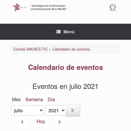
Saltar
al
contenido
Menú
Comité ANUIES-TIC
>
Calendario de eventos
Calendario de eventos
Eventos en julio 2021
Mes
Semana
Día
Mes
Año
Anterior
Siguiente
Hoy