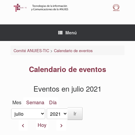
Saltar
al
contenido
Menú
Comité ANUIES-TIC
>
Calendario de eventos
Calendario de eventos
Eventos en julio 2021
Mes
Semana
Día
Mes
Año
Anterior
Siguiente
Hoy