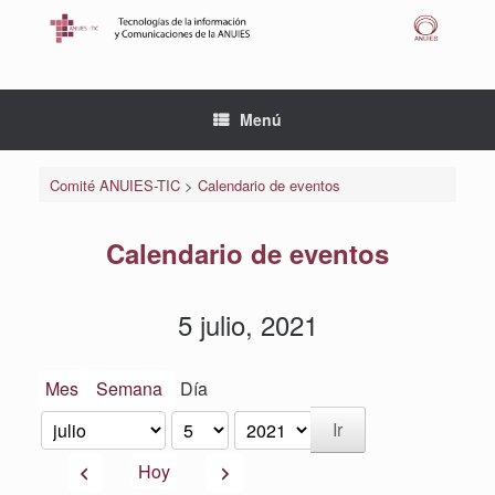
Saltar
al
contenido
Menú
Comité ANUIES-TIC
>
Calendario de eventos
Calendario de eventos
5 julio, 2021
Mes
Semana
Día
Mes
Día
Año
Anterior
Siguiente
Hoy