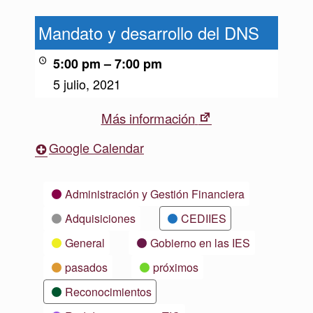
Mandato
y
Mandato y desarrollo del DNS
desarrollo
del
5:00 pm
–
7:00 pm
DNS
5 julio, 2021
New
Más información
tab
Google Calendar
Categorías
Administración y Gestión Financiera
Adquisiciones
CEDIIES
General
Gobierno en las IES
pasados
próximos
Reconocimientos