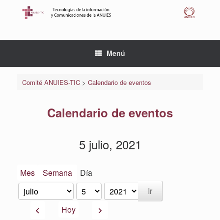
Saltar
al
contenido
Menú
Comité ANUIES-TIC
>
Calendario de eventos
Calendario de eventos
5 julio, 2021
Mes
Semana
Día
Mes
Día
Año
Anterior
Siguiente
Hoy