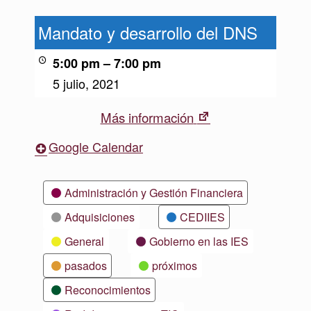
Mandato
y
Mandato y desarrollo del DNS
desarrollo
del
5:00 pm
–
7:00 pm
DNS
5 julio, 2021
New
Más información
tab
Google Calendar
Categorías
Administración y Gestión Financiera
Adquisiciones
CEDIIES
General
Gobierno en las IES
pasados
próximos
Reconocimientos