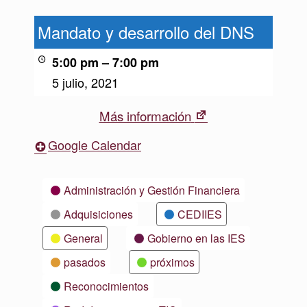
Mandato
y
Mandato y desarrollo del DNS
desarrollo
del
5:00 pm
–
7:00 pm
DNS
5 julio, 2021
New
Más información
tab
Google Calendar
Categorías
Administración y Gestión Financiera
Adquisiciones
CEDIIES
General
Gobierno en las IES
pasados
próximos
Reconocimientos