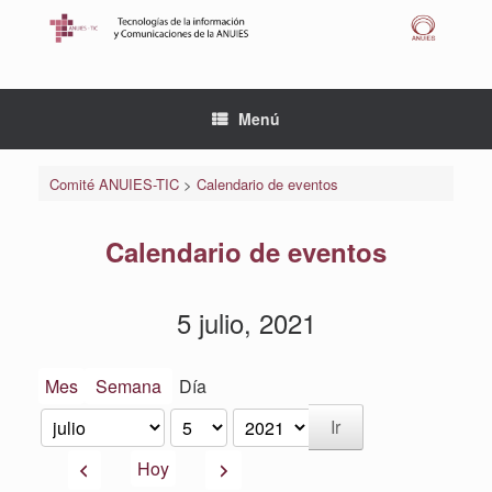
Saltar
al
contenido
Menú
Comité ANUIES-TIC
>
Calendario de eventos
Calendario de eventos
5 julio, 2021
Mes
Semana
Día
Mes
Día
Año
Anterior
Siguiente
Hoy