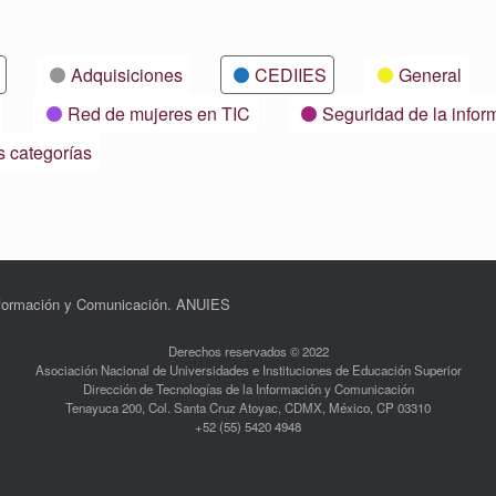
Adquisiciones
CEDIIES
General
Red de mujeres en TIC
Seguridad de la infor
s categorías
Información y Comunicación. ANUIES
Derechos reservados © 2022
Asociación Nacional de Universidades e Instituciones de Educación Superior
Dirección de Tecnologías de la Información y Comunicación
Tenayuca 200, Col. Santa Cruz Atoyac, CDMX, México, CP 03310
+52 (55) 5420 4948