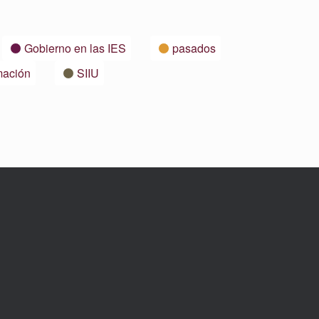
Gobierno en las IES
pasados
mación
SIIU