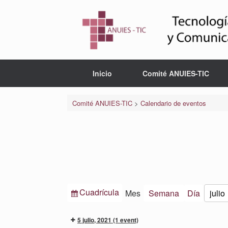
Saltar
al
contenido
Inicio
Comité ANUIES-TIC
Comité ANUIES-TIC
>
Calendario de eventos
Ver
Cuadrícula
Mes
Semana
Día
Mes
Año
como
5 julio, 2021
(1 event)