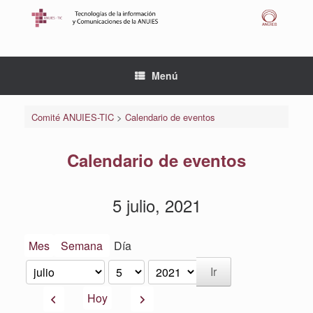
Saltar
al
contenido
Menú
Comité ANUIES-TIC
>
Calendario de eventos
Calendario de eventos
5 julio, 2021
Mes
Semana
Día
Mes
Día
Año
Anterior
Siguiente
Hoy