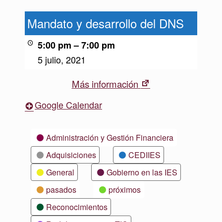
Mandato
y
Mandato y desarrollo del DNS
desarrollo
del
5:00 pm
–
7:00 pm
DNS
5 julio, 2021
New
Más información
tab
Google Calendar
Categorías
Administración y Gestión Financiera
Adquisiciones
CEDIIES
General
Gobierno en las IES
pasados
próximos
Reconocimientos