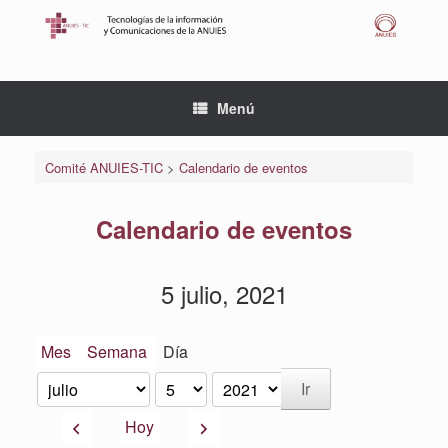
Saltar
al
contenido
Menú
Comité ANUIES-TIC
>
Calendario de eventos
Calendario de eventos
5 julio, 2021
Mes
Semana
Día
Mes
Día
Año
Anterior
Siguiente
Hoy