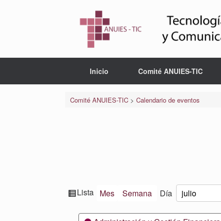
Saltar
al
contenido
Inicio
Comité ANUIES-TIC
Comité ANUIES-TIC
>
Calendario de eventos
Ver
Lista
Mes
Semana
Día
Mes
Día
Año
como
Categorías