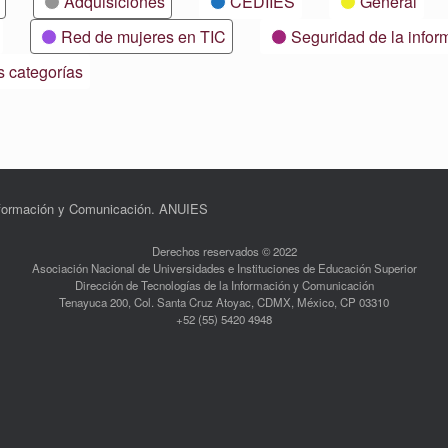
Adquisiciones
CEDIIES
General
Red de mujeres en TIC
Seguridad de la infor
s categorías
Información y Comunicación. ANUIES
Derechos reservados © 2022
Asociación Nacional de Universidades e Instituciones de Educación Superior
Dirección de Tecnologías de la Información y Comunicación
Tenayuca 200, Col. Santa Cruz Atoyac, CDMX, México, CP 03310
+52 (55) 5420 4948