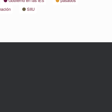
Gobierno en las IES
pasados
mación
SIIU