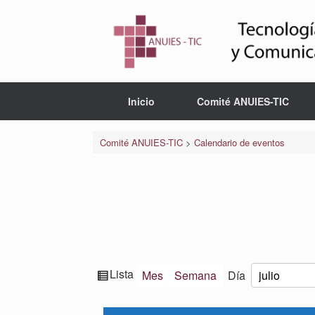
Saltar
al
contenido
Inicio
Comité ANUIES-TIC
Comité ANUIES-TIC
>
Calendario de eventos
Ver
Lista
Mes
Semana
Día
Mes
Día
Año
como
Mandato