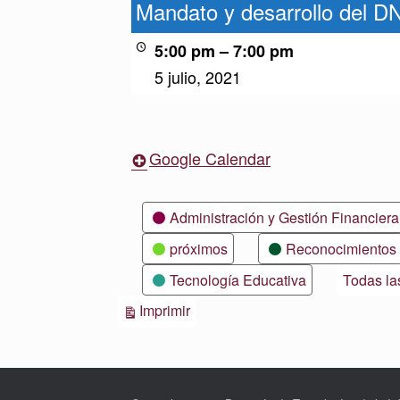
y
Mandato y desarrollo del D
desarrollo
del
5:00 pm
–
7:00 pm
DNS
5 julio, 2021
Google Calendar
Categorías
Administración y Gestión Financiera
próximos
Reconocimientos
Tecnología Educativa
Todas la
Vistas
Imprimir