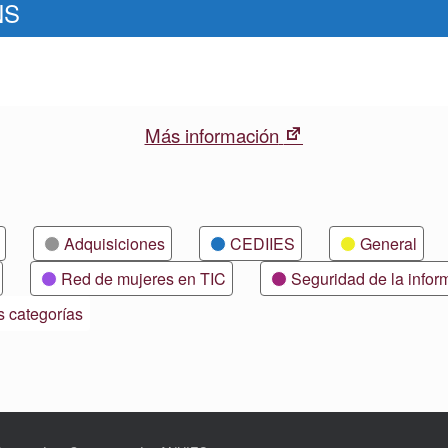
NS
New
Más información
tab
Adquisiciones
CEDIIES
General
Red de mujeres en TIC
Seguridad de la infor
s categorías