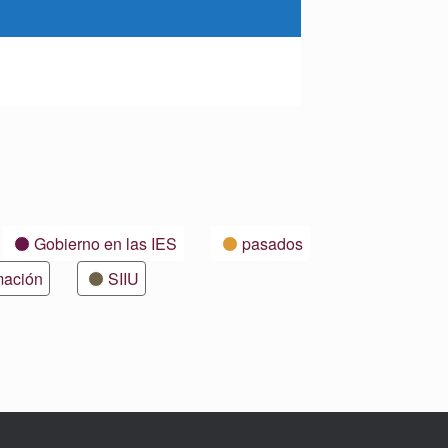
Gobierno en las IES
pasados
mación
SIIU