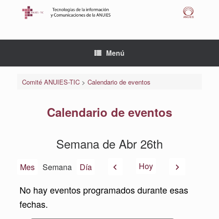
Saltar
al
contenido
Menú
Comité ANUIES-TIC
>
Calendario de eventos
Calendario de eventos
Semana de Abr 26th
Anterior
Siguiente
Hoy
Mes
Semana
Día
No hay eventos programados durante esas
fechas.