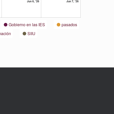
5
6
7
Jun 6, '26
Jun 7, '26
junio,
junio,
junio,
2026
2026
2026
Gobierno en las IES
pasados
mación
SIIU