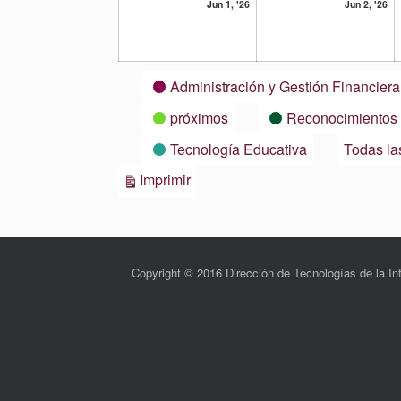
1
2
Jun 1, '26
Jun 2, '26
junio,
ju
2026
20
Categorías
Administración y Gestión Financiera
próximos
Reconocimientos
Tecnología Educativa
Todas la
Vistas
Imprimir
Copyright © 2016 Dirección de Tecnologías de la 