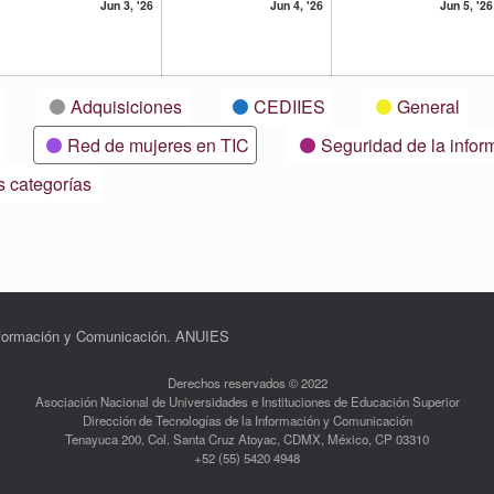
3
4
Jun 3, '26
Jun 4, '26
Jun 5, '26
nio,
junio,
junio,
26
2026
2026
Adquisiciones
CEDIIES
General
Red de mujeres en TIC
Seguridad de la infor
s categorías
Información y Comunicación. ANUIES
Derechos reservados © 2022
Asociación Nacional de Universidades e Instituciones de Educación Superior
Dirección de Tecnologías de la Información y Comunicación
Tenayuca 200, Col. Santa Cruz Atoyac, CDMX, México, CP 03310
+52 (55) 5420 4948