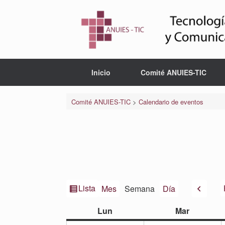
Saltar
al
contenido
Inicio
Comité ANUIES-TIC
Comité ANUIES-TIC
>
Calendario de eventos
Ver
Anteri
Lista
Mes
Semana
Día
como
lunes
martes
Lun
Mar