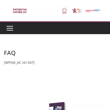
Saltar
al
contenido
FAQ
[WPSM_AC id=347]