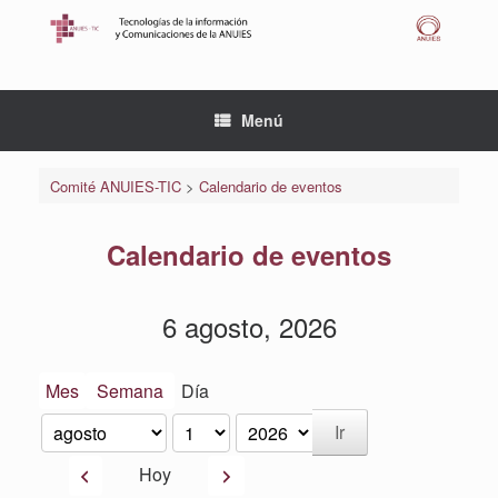
Saltar
al
contenido
Menú
Comité ANUIES-TIC
>
Calendario de eventos
Calendario de eventos
6 agosto, 2026
Mes
Semana
Día
Mes
Día
Año
Anterior
Siguiente
Hoy