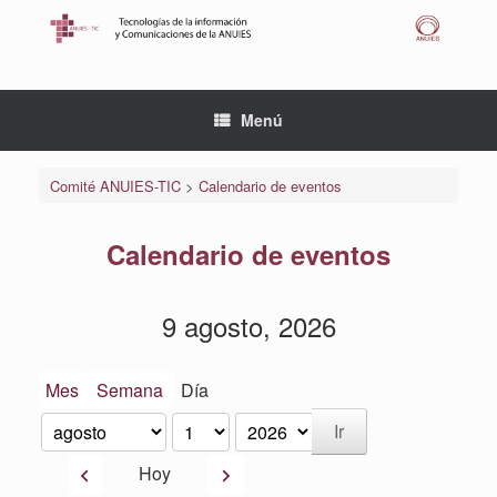
Saltar
al
contenido
Menú
Comité ANUIES-TIC
>
Calendario de eventos
Calendario de eventos
9 agosto, 2026
Mes
Semana
Día
Mes
Día
Año
Anterior
Siguiente
Hoy