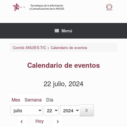
Saltar
al
contenido
Menú
Comité ANUIES-TIC
>
Calendario de eventos
Calendario de eventos
22 julio, 2024
Mes
Semana
Día
Mes
Día
Año
Anterior
Siguiente
Hoy