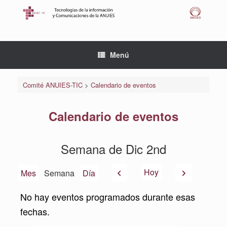
Saltar
al
contenido
Menú
Comité ANUIES-TIC
>
Calendario de eventos
Calendario de eventos
Semana de Dic 2nd
Anterior
Siguiente
Hoy
Mes
Semana
Día
No hay eventos programados durante esas
fechas.