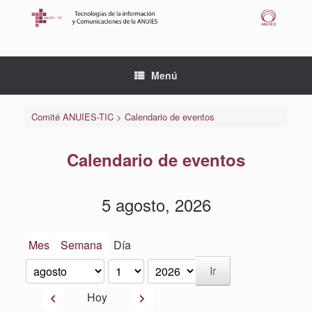
Saltar
al
contenido
Menú
Comité ANUIES-TIC
>
Calendario de eventos
Calendario de eventos
5 agosto, 2026
Mes
Semana
Día
Mes
Día
Año
Anterior
Siguiente
Hoy