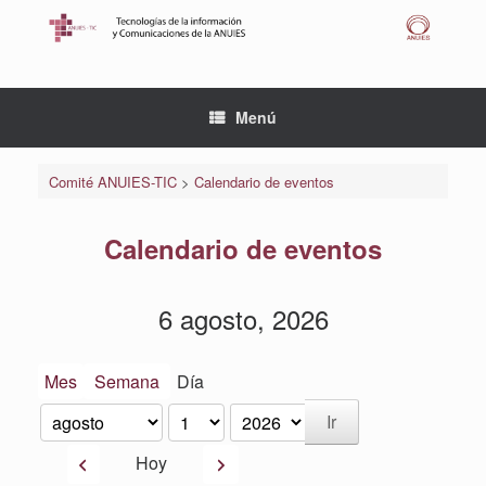
Saltar
al
contenido
Menú
Comité ANUIES-TIC
>
Calendario de eventos
Calendario de eventos
6 agosto, 2026
Mes
Semana
Día
Mes
Día
Año
Anterior
Siguiente
Hoy