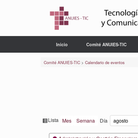
Saltar
al
contenido
Inicio
Comité ANUIES-TIC
Comité ANUIES-TIC
>
Calendario de eventos
Ver
Lista
Mes
Semana
Día
Mes
Día
Año
como
Categorías