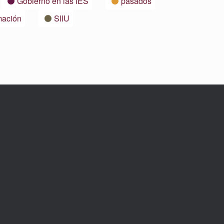
Gobierno en las IES
pasados
mación
SIIU