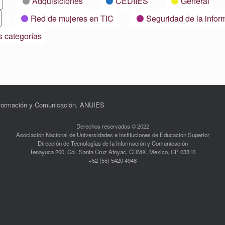
Adquisiciones
CEDIIES
General
Red de mujeres en TIC
Seguridad de la infor
s categorías
Información y Comunicación. ANUIES
Derechos reservados © 2022
Asociación Nacional de Universidades e Instituciones de Educación Superior
Dirección de Tecnologías de la Información y Comunicación
Tenayuca 200, Col. Santa Cruz Atoyac, CDMX, México, CP 03310
+52 (55) 5420 4948