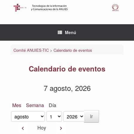
Saltar
al
contenido
Menú
Comité ANUIES-TIC
>
Calendario de eventos
Calendario de eventos
7 agosto, 2026
Mes
Semana
Día
Mes
Día
Año
Anterior
Siguiente
Hoy