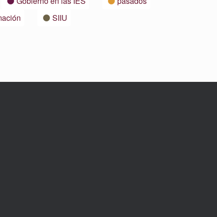
Gobierno en las IES
pasados
mación
SIIU