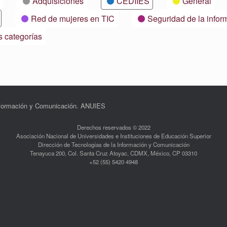
Adquisiciones
CEDIIES
General
Red de mujeres en TIC
Seguridad de la infor
s categorías
Información y Comunicación. ANUIES
Derechos reservados © 2022
Asociación Nacional de Universidades e Instituciones de Educación Superior
Dirección de Tecnologías de la Información y Comunicación
Tenayuca 200, Col. Santa Cruz Atoyac, CDMX, México, CP 03310
+52 (55) 5420 4948