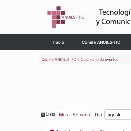
Saltar
al
contenido
Inicio
Comité ANUIES-TIC
Comité ANUIES-TIC
>
Calendario de eventos
Ver
Lista
Mes
Semana
Día
Mes
Día
Año
como
Categorías