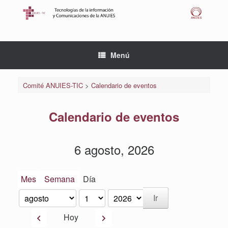
Saltar
al
contenido
Menú
Comité ANUIES-TIC
>
Calendario de eventos
Calendario de eventos
6 agosto, 2026
Mes
Semana
Día
Mes
Día
Año
Anterior
Siguiente
Hoy