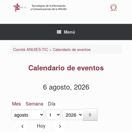
Saltar
al
contenido
Menú
Comité ANUIES-TIC
>
Calendario de eventos
Calendario de eventos
6 agosto, 2026
Mes
Semana
Día
Mes
Día
Año
Anterior
Siguiente
Hoy