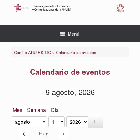
Saltar
al
contenido
Menú
Comité ANUIES-TIC
>
Calendario de eventos
Calendario de eventos
9 agosto, 2026
Mes
Semana
Día
Mes
Día
Año
Anterior
Siguiente
Hoy