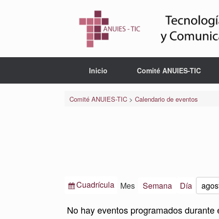
Saltar
al
contenido
Inicio
Comité ANUIES-TIC
Comité ANUIES-TIC
>
Calendario de eventos
Ver
Cuadrícula
Mes
Semana
Día
Mes
Año
como
No hay eventos programados durante 