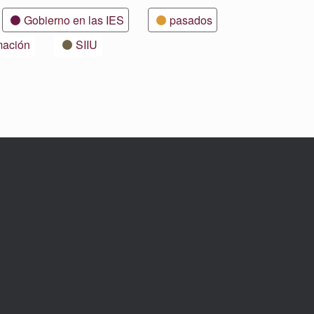
Gobierno en las IES
pasados
mación
SIIU