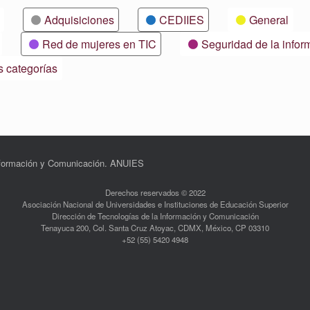
Adquisiciones
CEDIIES
General
Red de mujeres en TIC
Seguridad de la infor
s categorías
Información y Comunicación. ANUIES
Derechos reservados © 2022
Asociación Nacional de Universidades e Instituciones de Educación Superior
Dirección de Tecnologías de la Información y Comunicación
Tenayuca 200, Col. Santa Cruz Atoyac, CDMX, México, CP 03310
+52 (55) 5420 4948