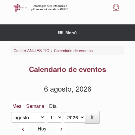
Saltar
al
contenido
Menú
Comité ANUIES-TIC
>
Calendario de eventos
Calendario de eventos
6 agosto, 2026
Mes
Semana
Día
Mes
Día
Año
Anterior
Siguiente
Hoy