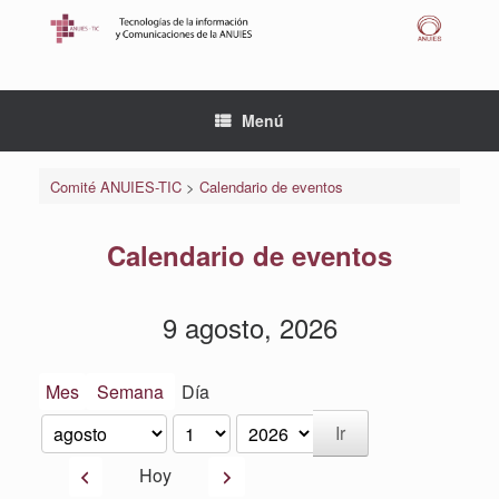
Saltar
al
contenido
Menú
Comité ANUIES-TIC
>
Calendario de eventos
Calendario de eventos
9 agosto, 2026
Mes
Semana
Día
Mes
Día
Año
Anterior
Siguiente
Hoy