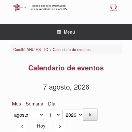
Saltar
al
contenido
Menú
Comité ANUIES-TIC
>
Calendario de eventos
Calendario de eventos
7 agosto, 2026
Mes
Semana
Día
Mes
Día
Año
Anterior
Siguiente
Hoy