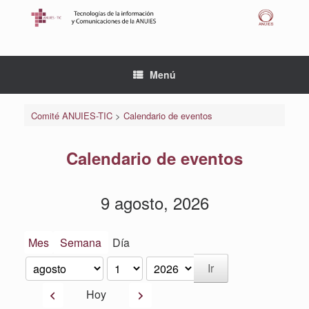
Saltar
al
contenido
Menú
Comité ANUIES-TIC
>
Calendario de eventos
Calendario de eventos
9 agosto, 2026
Mes
Semana
Día
Mes
Día
Año
Anterior
Siguiente
Hoy