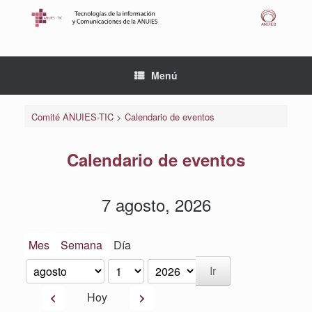
Saltar
al
contenido
Menú
Comité ANUIES-TIC
>
Calendario de eventos
Calendario de eventos
7 agosto, 2026
Mes
Semana
Día
Mes
Día
Año
Anterior
Siguiente
Hoy