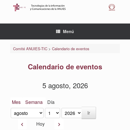
Saltar
al
contenido
Menú
Comité ANUIES-TIC
>
Calendario de eventos
Calendario de eventos
5 agosto, 2026
Mes
Semana
Día
Mes
Día
Año
Anterior
Siguiente
Hoy