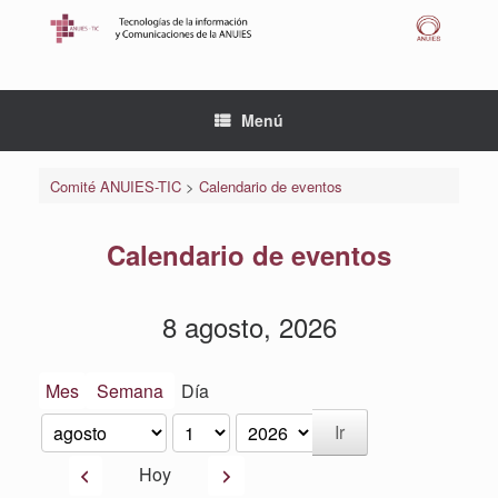
Saltar
al
contenido
Menú
Comité ANUIES-TIC
>
Calendario de eventos
Calendario de eventos
8 agosto, 2026
Mes
Semana
Día
Mes
Día
Año
Anterior
Siguiente
Hoy