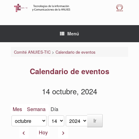
Saltar
al
contenido
Menú
Comité ANUIES-TIC
>
Calendario de eventos
Calendario de eventos
14 octubre, 2024
Mes
Semana
Día
Mes
Día
Año
Anterior
Siguiente
Hoy