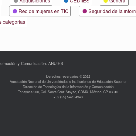
Adquisiciones
CEDIIES
General
Red de mujeres en TIC
Seguridad de la infor
s categorías
Información y Comunicación. ANUIES
Derechos reservados © 2022
Asociación Nacional de Universidades e Instituciones de Educación Superior
Dirección de Tecnologías de la Información y Comunicación
Tenayuca 200, Col. Santa Cruz Atoyac, CDMX, México, CP 03310
+52 (55) 5420 4948