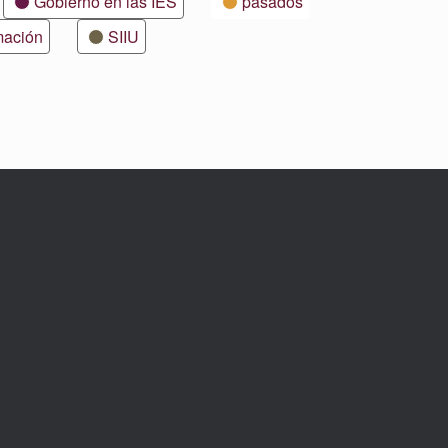
Gobierno en las IES
pasados
mación
SIIU