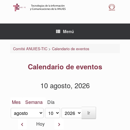
Saltar
al
contenido
Menú
Comité ANUIES-TIC
>
Calendario de eventos
Calendario de eventos
10 agosto, 2026
Mes
Semana
Día
Mes
Día
Año
Anterior
Siguiente
Hoy