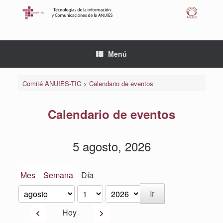
Saltar
al
contenido
Menú
Comité ANUIES-TIC
>
Calendario de eventos
Calendario de eventos
5 agosto, 2026
Mes
Semana
Día
Mes
Día
Año
Anterior
Siguiente
Hoy