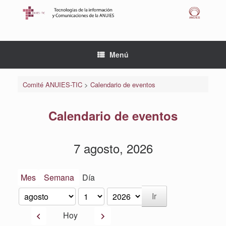
Saltar
al
contenido
Menú
Comité ANUIES-TIC
>
Calendario de eventos
Calendario de eventos
7 agosto, 2026
Mes
Semana
Día
Mes
Día
Año
Anterior
Siguiente
Hoy