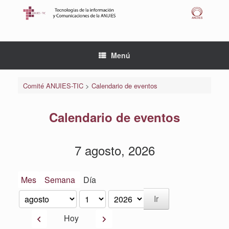
Saltar
al
contenido
Menú
Comité ANUIES-TIC
>
Calendario de eventos
Calendario de eventos
7 agosto, 2026
Mes
Semana
Día
Mes
Día
Año
Anterior
Siguiente
Hoy