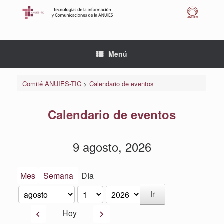
Saltar
al
contenido
Menú
Comité ANUIES-TIC
>
Calendario de eventos
Calendario de eventos
9 agosto, 2026
Mes
Semana
Día
Mes
Día
Año
Anterior
Siguiente
Hoy