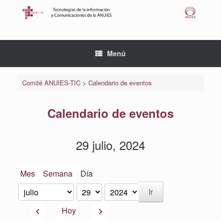
Saltar
al
contenido
Menú
Comité ANUIES-TIC
>
Calendario de eventos
Calendario de eventos
29 julio, 2024
Mes
Semana
Día
Mes
Día
Año
Anterior
Siguiente
Hoy