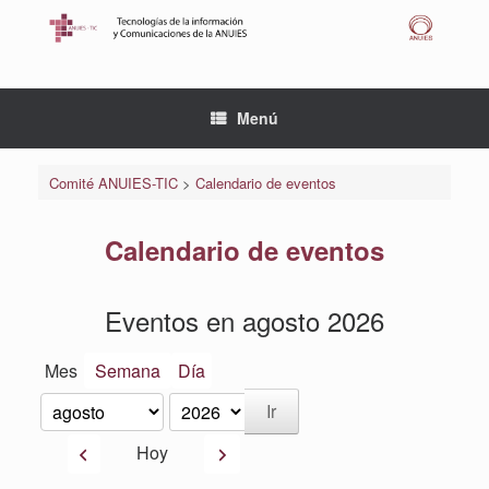
Saltar
al
contenido
Menú
Comité ANUIES-TIC
>
Calendario de eventos
Calendario de eventos
Eventos en agosto 2026
Mes
Semana
Día
Mes
Año
Anterior
Siguiente
Hoy