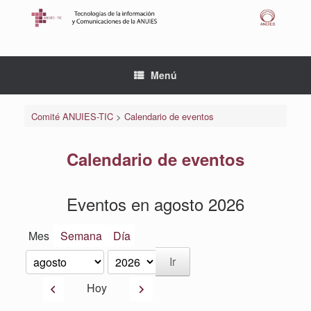
Saltar
al
contenido
Menú
Comité ANUIES-TIC
>
Calendario de eventos
Calendario de eventos
Eventos en agosto 2026
Mes
Semana
Día
Mes
Año
Anterior
Siguiente
Hoy