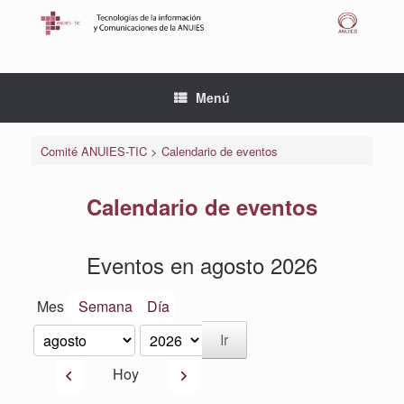
Saltar
al
contenido
Menú
Comité ANUIES-TIC
>
Calendario de eventos
Calendario de eventos
Eventos en agosto 2026
Mes
Semana
Día
Mes
Año
Anterior
Siguiente
Hoy